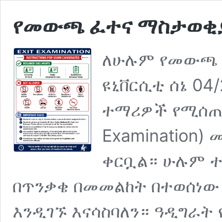
የመውጫ ፈተና ማስታወቂ
ለሁሉም የመውጫ 
ዩኒቨርሲቲ ሰኔ 04
ተማሪዎች የሚሰጠው
Examination)
ቀርቧል። ሁሉም ተ
በጥንቃቄ በመመልከት በተወሰነው 
እንዲገኙ እናሳስባለን። ዓዲግራት 