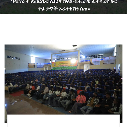
ዓዲግራት ዩኒቨርሲቲ ለ12ኛ ክፍል ብሔራዊ ፈተና 2ኛ ዙር
ተፈታኞች ኦሬንቴሽን ሰጠ።