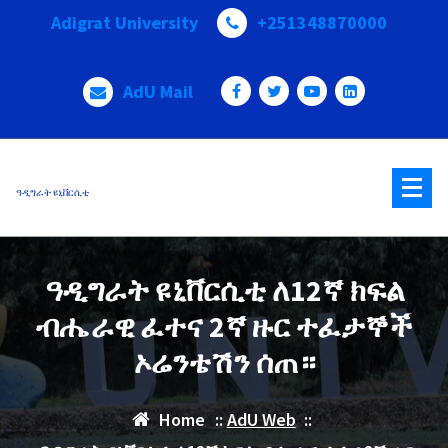
Skip
Adigrat University
+251348870000
to
content
AdU Mail
ዓዲግራት ዩኒቨርሲቲ
ዓዲግራት ዩኒቨርሲቲ ለ12ኛ ክፍል
ብሔራዊ ፈተና 2ኛ ዙር ተፈታኞች
ኦሬንቴሽን ሰጠ።
Home
::
AdU Web
::