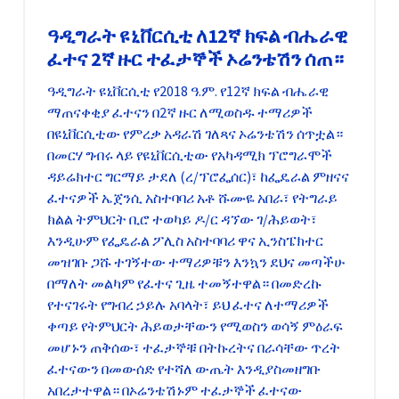
ዓዲግራት ዩኒቨርሲቲ ለ12ኛ ክፍል ብሔራዊ
ፈተና 2ኛ ዙር ተፈታኞች ኦሬንቴሽን ሰጠ።
ዓዲግራት ዩኒቨርሲቲ የ2018 ዓ.ም. የ12ኛ ክፍል ብሔራዊ
ማጠናቀቂያ ፈተናን በ2ኛ ዙር ለሚወስዱ ተማሪዎች
በዩኒቨርሲቲው የምረቃ አዳራሽ ገለጻና ኦሬንቴሽን ሰጥቷል።
በመርሃ ግብሩ ላይ የዩኒቨርሲቲው የአካዳሚክ ፕሮግራሞች
ዳይሬክተር ግርማይ ታደለ (ረ/ፕሮፌሰር)፣ ከፌዴራል ምዘናና
ፈተናዎች ኤጀንሲ አስተባባሪ አቶ ሹሙዬ አበራ፣ የትግራይ
ክልል ትምህርት ቢሮ ተወካይ ዶ/ር ዳኘው ገ/ሕይወት፣
እንዲሁም የፌዴራል ፖሊስ አስተባባሪ ዋና ኢንስፔክተር
መዝገቡ ጋሹ ተገኝተው ተማሪዎቹን እንኳን ደህና መጣችሁ
በማለት መልካም የፈተና ጊዜ ተመኝተዋል። በመድረኩ
የተናገሩት የግብረ ኃይሉ አባላት፣ ይህ ፈተና ለተማሪዎች
ቀጣይ የትምህርት ሕይወታቸውን የሚወስን ወሳኝ ምዕራፍ
መሆኑን ጠቅሰው፣ ተፈታኞቹ በትኩረትና በራሳቸው ጥረት
ፈተናውን በመውሰድ የተሻለ ውጤት እንዲያስመዘግቡ
አበረታተዋል። በኦሬንቴሽኑም ተፈታኞች ፈተናው