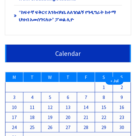
“ከፍተኛ ፍቅርና እንክብካቤ ለለገሰልኝ የዓዲግራት ከተማ
ህዝብ አመሰግናለሁ” ፓወል ሊዮ
Calendar
M
T
W
T
F
S
S
« Jul
1
2
3
4
5
6
7
8
9
10
11
12
13
14
15
16
17
18
19
20
21
22
23
24
25
26
27
28
29
30