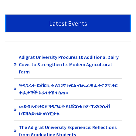
Latest Events
Adigrat University Procures 10 Additional Dairy
Cows to Strengthen Its Modern Agricultural
Farm
ዓዲግራት ዩኒቨርሲቲ ለ12ኛ ክፍል ብሔራዊ ፈተና 2ኛ ዙር
ተፈታኞች ኦሬንቴሽን ሰጠ።
መደብ ኣብ ዙርያ ዓዲግራት ዩኒቨርስቲ ኮምፕሪሄንሲቭ
ስፔሻላይዝድ ሆስፒታል
The Adigrat University Experience: Reflections
from Graduating Students