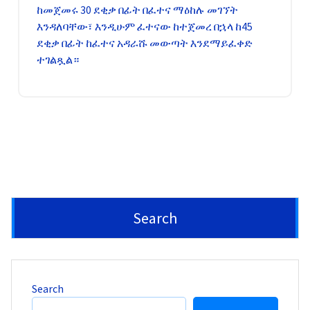
ከመጀመሩ 30 ደቂቃ በፊት በፈተና ማዕከሉ መገኘት
እንዳለባቸው፣ እንዲሁም ፈተናው ከተጀመረ በኋላ ከ45
ደቂቃ በፊት ከፈተና አዳራሹ መውጣት እንደማይፈቀድ
ተገልጿል።
Search
Search