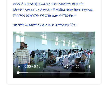
መገናኛ ቴክኖሎጂ ዳይሬክቶሬት፣ ለሰላምና ደህንንት
አካላት፣ አመራርና ባለሙያዎች ዩኒቨርስቲው ከልብ የመነጨ
ምስጋናና አክብሮት ያቀርባል ሲሉ ተናግረዋል።
በድጋሜ መልካም ዕድል ለውድ ተማሪዎቻችን!!