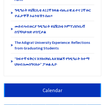
ዓዲግራት ዩኒቨርሲቲ ለ12ኛ ክፍል ብሔራዊ ፈተና 2ኛ ዙር
ተፈታኞች ኦሬንቴሽን ሰጠ።
መደብ ኣብ ዙርያ ዓዲግራት ዩኒቨርስቲ ኮምፕሪሄንሲቭ
ስፔሻላይዝድ ሆስፒታል
The Adigrat University Experience: Reflections
from Graduating Students
“ከፍተኛ ፍቅርና እንክብካቤ ለለገሰልኝ የዓዲግራት ከተማ
ህዝብ አመሰግናለሁ” ፓወል ሊዮ
Calendar