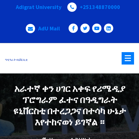
Skip
Adigrat University
+251348870000
to
content
AdU Mail
ዓዲግራት ዩኒቨርሲቲ
አራተኛ ቀን ሀገር አቀፍ የሪሜዲያ
ፕሮግራም ፈተና በዓዲግራት
ዩኒቨርስቲ በተረጋጋና በተሳካ ሁኔታ
እየተከናወነ ይገኛል ።