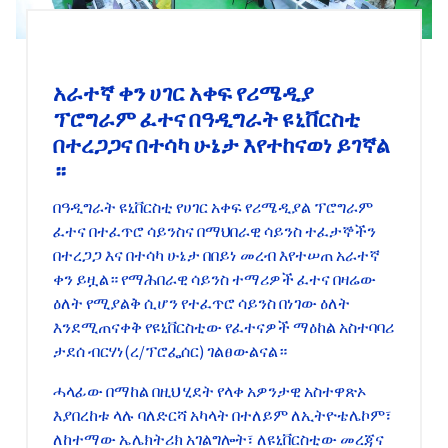
አራተኛ ቀን ሀገር አቀፍ የሪሜዲያ
ፕሮግራም ፈተና በዓዲግራት ዩኒቨርስቲ
በተረጋጋና በተሳካ ሁኔታ እየተከናወነ ይገኛል
።
በዓዲግራት ዩኒቨርስቲ የሀገር አቀፍ የሪሜዲያል ፕሮግራም
ፈተና በተፈጥሮ ሳይንስና በማህበራዊ ሳይንስ ተፈታኞችን
በተረጋጋ እና በተሳካ ሁኔታ በበይነ መረብ እየተሠጠ አራተኛ
ቀን ይዟል። የማሕበራዊ ሳይንስ ተማሪዎች ፈተና በዛሬው
ዕለት የሚያልቅ ሲሆን የተፈጥሮ ሳይንስ በነገው ዕለት
እንደሚጠናቀቅ የዩኒቨርስቲው የፈተናዎች ማዕከል አስተባባሪ
ታደሰ ብርሃነ(ረ/ፕሮፌሰር) ገልፀውልናል።
ሓላፊው በማከል በዚህ ሂደት የላቀ አዎንታዊ አስተዋጽኦ
እያበረከቱ ላሉ ባለድርሻ አካላት በተለይም ለኢትዮቴሌኮም፣
ለከተማው ኤሌክትሪክ አገልግሎት፣ ለዩኒቨርስቲው መረጃና