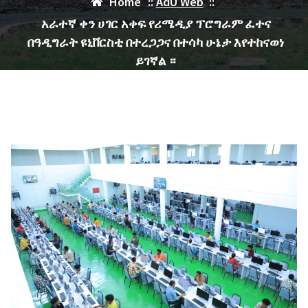
Home
::
AdU Web
::
አራተኛ ቀን ሀገር አቀፍ የሪሜዲያ ፕሮግራም ፈተና
በዓዲግራት ዩኒቨርስቲ በተረጋጋና በተሳካ ሁኔታ እየተከናወነ
ይገኛል ።