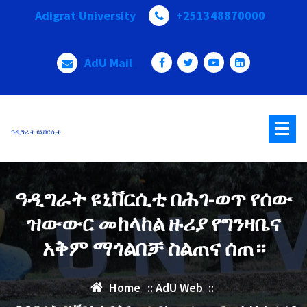
Skip
Adigrat University
+251348870000
to
content
AdU Mail
ዓዲግራት ዩኒቨርሲቲ
ዓዲግራት ዩኒቨርሲቲ በሕገ-ወጥ የሰው
ዝውውር መከላከል ዙሪያ የግንዛቤና
አቅም ማጎልበቻ ስልጠና ሰጠ።
Home
::
AdU Web
::