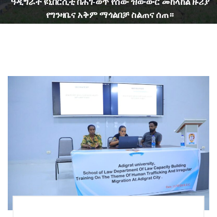
ዓዲግራት ዩኒቨርሲቲ በሕገ-ወጥ የሰው ዝውውር መከላከል ዙሪያ
የግንዛቤና አቅም ማጎልበቻ ስልጠና ሰጠ።