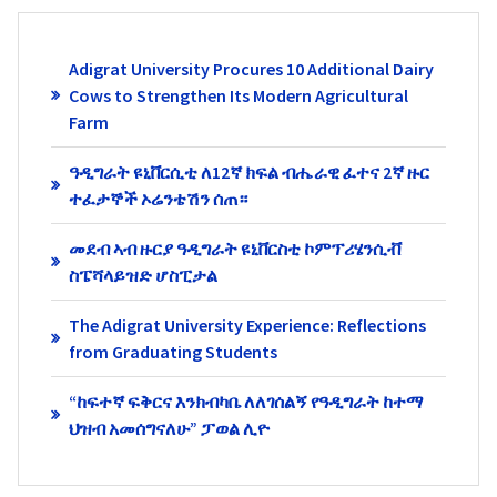
Adigrat University Procures 10 Additional Dairy
Cows to Strengthen Its Modern Agricultural
Farm
ዓዲግራት ዩኒቨርሲቲ ለ12ኛ ክፍል ብሔራዊ ፈተና 2ኛ ዙር
ተፈታኞች ኦሬንቴሽን ሰጠ።
መደብ ኣብ ዙርያ ዓዲግራት ዩኒቨርስቲ ኮምፕሪሄንሲቭ
ስፔሻላይዝድ ሆስፒታል
The Adigrat University Experience: Reflections
from Graduating Students
“ከፍተኛ ፍቅርና እንክብካቤ ለለገሰልኝ የዓዲግራት ከተማ
ህዝብ አመሰግናለሁ” ፓወል ሊዮ