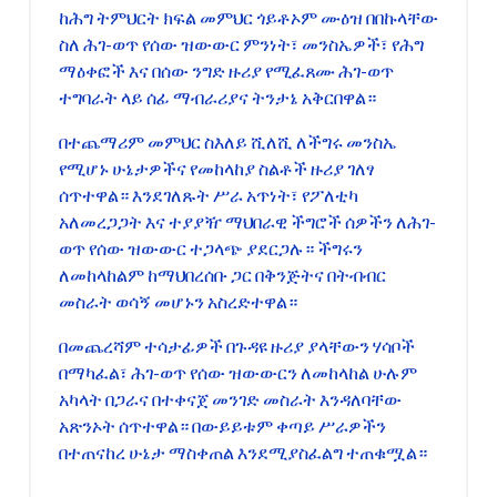
ከሕግ ትምህርት ክፍል መምህር ጎይቶኦም ሙዕዝ በበኩላቸው
ስለ ሕገ-ወጥ የሰው ዝውውር ምንነት፣ መንስኤዎች፣ የሕግ
ማዕቀፎች እና በሰው ንግድ ዙሪያ የሚፈጸሙ ሕገ-ወጥ
ተግባራት ላይ ሰፊ ማብራሪያና ትንታኔ አቅርበዋል።
በተጨማሪም መምህር ስእለይ ሺለሺ ለችግሩ መንስኤ
የሚሆኑ ሁኔታዎችና የመከላከያ ስልቶች ዙሪያ ገለፃ
ሰጥተዋል። እንደገለጹት ሥራ አጥነት፣ የፖለቲካ
አለመረጋጋት እና ተያያዥ ማህበራዊ ችግሮች ሰዎችን ለሕገ-
ወጥ የሰው ዝውውር ተጋላጭ ያደርጋሉ። ችግሩን
ለመከላከልም ከማህበረሰቡ ጋር በቅንጅትና በትብብር
መስራት ወሳኝ መሆኑን አስረድተዋል።
በመጨረሻም ተሳታፊዎች በጉዳዩ ዙሪያ ያላቸውን ሃሳቦች
በማካፈል፣ ሕገ-ወጥ የሰው ዝውውርን ለመከላከል ሁሉም
አካላት በጋራና በተቀናጀ መንገድ መስራት እንዳለባቸው
አጽንኦት ሰጥተዋል። በውይይቱም ቀጣይ ሥራዎችን
በተጠናከረ ሁኔታ ማስቀጠል እንደሚያስፈልግ ተጠቁሟል።