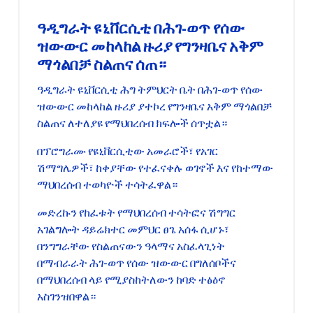
ዓዲግራት ዩኒቨርሲቲ በሕገ-ወጥ የሰው
ዝውውር መከላከል ዙሪያ የግንዛቤና አቅም
ማጎልበቻ ስልጠና ሰጠ።
ዓዲግራት ዩኒቨርሲቲ ሕግ ትምህርት ቤት በሕገ-ወጥ የሰው
ዝውውር መከላከል ዙሪያ ያተኮረ የግንዛቤና አቅም ማጎልበቻ
ስልጠና ለተለያዩ የማህበረሰብ ክፍሎች ሰጥቷል።
በፕሮግራሙ የዩኒቨርሲቲው አመራሮች፣ የአገር
ሽማግሌዎች፣ ከቀያቸው የተፈናቀሉ ወገኖች እና የከተማው
ማህበረሰብ ተወካዮች ተሳትፈዋል።
መድረኩን የከፈቱት የማህበረሰብ ተሳትፎና ሽግግር
አገልግሎት ዳይሬክተር መምህር ፀጌ አሰፋ ሲሆኑ፣
በንግግራቸው የስልጠናውን ዓላማና አስፈላጊነት
በማብራራት ሕገ-ወጥ የሰው ዝውውር በግለሰቦችና
በማህበረሰብ ላይ የሚያስከትለውን ከባድ ተፅዕኖ
አስገንዝበዋል።