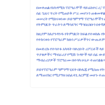
በመቀጠል የአካዳሚክ ፕሮግራሞች ዳይሬክተር ረ/ 
ሰፊ ጊዜና ጥረት የሚጠይቅ ሥራ መሆኑን ጠቁመዋ
መሠረት የሚከናወነው ይህ ግምገማ ፕሮግራሞችን ለ
የትምህርት ጥራትን ለማሳደግና ማኅበረሰቡን በተሻለ
ከዚያም ከእያንዳንዱ የትምህርት ክፍል የተወከሉ 
የተከናወኑ የፕሮግራም ክለሳ ሥራዎችንና ውጤቶቻ
በመድረኩ የተሳተፉ አካላት ባቀረቡት ሪፖርቶች ላይ 
ጥያቄዎችና ማብራሪያ የሚሹ ጉዳዮች ላይ ሰፊ ው
ማብራሪያዎች ፕሮግራሙ በተሳካ ሁኔታ ተጠናቋል።
ይህ የፕሮግራም ግምገማ ሂደት በኮሌጁ የሚሰጡ 
ለማጠናከር የሚያግዝ አስፈላጊ እርምጃ መሆኑ ተ