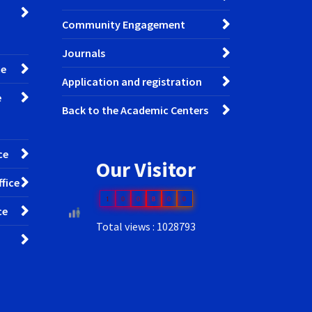
Community Engagement
Journals
ce
Application and registration
e
Back to the Academic Centers
ce
Our Visitor
fice
1
0
0
8
0
0
ce
Total views : 1028793