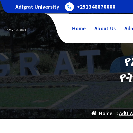
Skip
Adigrat University
+251348870000
to
content
Home
About Us
Adm
ዓዲግራት ዩኒቨርሲቲ
የ
የ
Home
::
AdU 