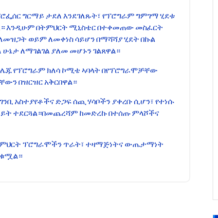
ፕሮፌሰር ግርማይ ታደለ እንደገለጹት፣ የፕሮግራም ግምገማ ሂደቱ
ል። እንዲሁም በትምህርት ሚኒስቴር በተቀመጠው መስፈርት
መዝጋት ወይም ለመቀነስ ሳይሆን በማሻሻያ ሂደት በኩል
 ሁኔታ ለማገልገል ያለመ መሆኑን ገልጸዋል።
የኮሌጁ የፕሮግራም ክለሳ ኮሚቴ ኣባላት በየፕሮግራሞቻቸው
ቸውን በዝርዝር አቅርበዋል።
ገንቢ አስተያየቶችና ድጋፍ ሰጪ ሃሳቦችን ያቀረቡ ሲሆን፣ የተነሱ
ይይት ተደርጓል።በመጨረሻም ከመድረኩ በተሰጡ ምላሾችና
የትምህርት ፕሮግራሞችን ጥራት፣ ተዛማጅነትና ውጤታማነት
ጠቁሟል።