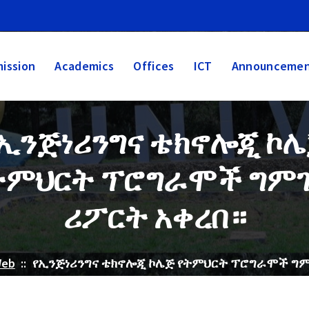
ission
Academics
Offices
ICT
Announcemen
ኢንጅነሪንግና ቴክኖሎጂ ኮ
ትምህርት ፕሮግራሞች ግም
ሪፖርት አቀረበ።
Web
::
የኢንጅነሪንግና ቴክኖሎጂ ኮሌጅ የትምህርት ፕሮግራሞች ግም