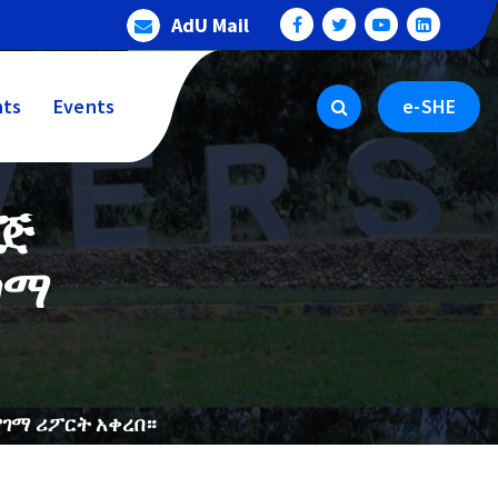
AdU Mail
ts
Events
e-SHE
ሌጅ
ገማ
ገማ ሪፖርት አቀረበ።