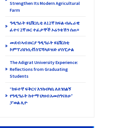
Strengthen Its Modern Agricultural
Farm
ዓዲግራት ዩኒቨርሲቲ ለ12ኛ ክፍል ብሔራዊ
ፈተና 2ኛ ዙር ተፈታኞች ኦሬንቴሽን ሰጠ።
መደብ ኣብ ዙርያ ዓዲግራት ዩኒቨርስቲ
ኮምፕሪሄንሲቭ ስፔሻላይዝድ ሆስፒታል
The Adigrat University Experience:
Reflections from Graduating
Students
“ከፍተኛ ፍቅርና እንክብካቤ ለለገሰልኝ
የዓዲግራት ከተማ ህዝብ አመሰግናለሁ”
ፓወል ሊዮ