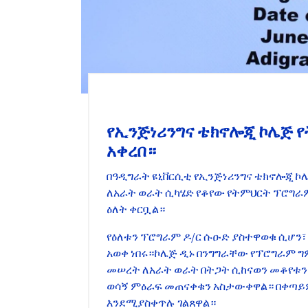
የኢንጅነሪንግና ቴክኖሎጂ ኮሌጅ
አቀረበ።
በዓዲግራት ዩኒቨርሲቲ የኢንጅነሪንግና ቴክኖሎጂ ኮሌ
ለአራት ወራት ሲካሄድ የቆየው የትምህርት ፕሮግራም ግ
ዕለት ቀርቧል።
የዕለቱን ፕሮግራም ዶ/ር ሱዑድ ያስተዋወቁ ሲሆን፣
አወቀ ነበሩ።ኮሌጅ ዲኑ በንግግራቸው የፕሮግራም
መሠረት ለአራት ወራት በትጋት ሲከናወን መቆየቱን 
ወሳኝ ምዕራፍ መጠናቀቁን አስታውቀዋል። በቀጣይ
እንደሚያስቀጥሉ ገልጸዋል።