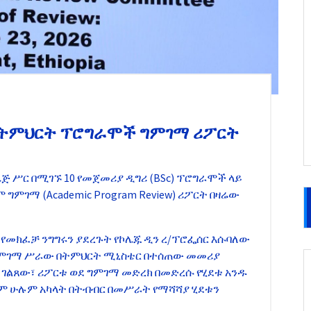
 የትምህርት ፕሮግራሞች ግምገማ ሪፖርት
ጅ ሥር በሚገኙ 10 የመጀመሪያ ዲግሪ (BSc) ፕሮግራሞች ላይ
ምገማ (Academic Program Review) ሪፖርት በዛሬው
 የመክፈቻ ንግግሩን ያደረጉት የኮሌጁ ዲን ረ/ፕሮፌሰር እሱባለው
 ግምገማ ሥራው በትምህርት ሚኒስቴር በተሰጠው መመሪያ
ገልጸው፣ ሪፖርቱ ወደ ግምገማ መድረክ በመድረሱ የሂደቱ አንዱ
ም ሁሉም አካላት በትብብር በመሥራት የማሻሻያ ሂደቱን