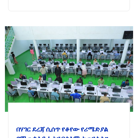
በሃገር ደረጃ ሲሰጥ የቆየው የሪሜድያል