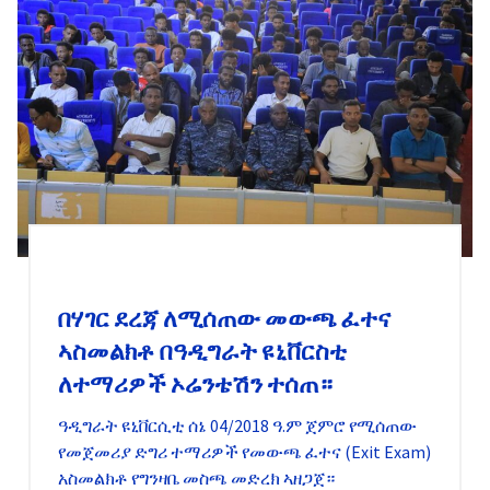
በሃገር ደረጃ ለሚሰጠው መውጫ ፈተና
ኣስመልክቶ በዓዲግራት ዩኒቨርስቲ
ለተማሪዎች ኦሬንቴሽን ተሰጠ።
ዓዲግራት ዩኒቨርሲቲ ሰኔ 04/2018 ዓ.ም ጀምሮ የሚሰጠው
የመጀመሪያ ድግሪ ተማሪዎች የመውጫ ፈተና (Exit Exam)
አስመልክቶ የግንዛቤ መስጫ መድረክ ኣዘጋጀ።