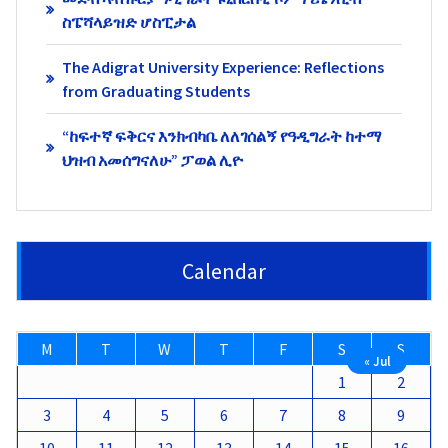
ስፔሻላይዝድ ሆስፒታል
The Adigrat University Experience: Reflections
from Graduating Students
“ከፍተኛ ፍቅርና እንክብካቤ ለለገሰልኝ የዓዲግራት ከተማ
ህዝብ አመሰግናለሁ” ፓወል ሊዮ
Calendar
M
T
W
T
F
S
S
« Jul
1
2
3
4
5
6
7
8
9