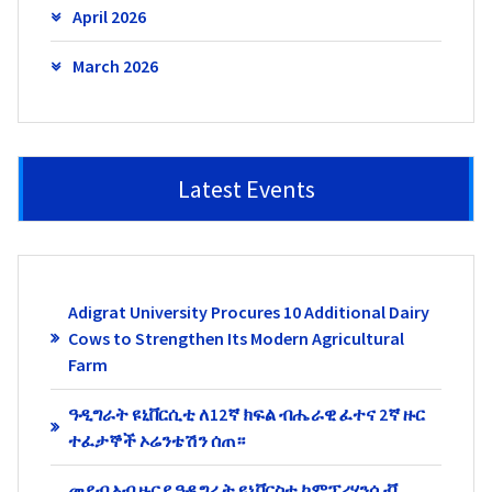
April 2026
March 2026
Latest Events
Adigrat University Procures 10 Additional Dairy
Cows to Strengthen Its Modern Agricultural
Farm
ዓዲግራት ዩኒቨርሲቲ ለ12ኛ ክፍል ብሔራዊ ፈተና 2ኛ ዙር
ተፈታኞች ኦሬንቴሽን ሰጠ።
መደብ ኣብ ዙርያ ዓዲግራት ዩኒቨርስቲ ኮምፕሪሄንሲቭ