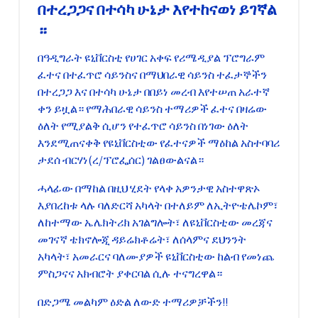
በተረጋጋና በተሳካ ሁኔታ እየተከናወነ ይገኛል
።
በዓዲግራት ዩኒቨርስቲ የሀገር አቀፍ የሪሜዲያል ፕሮግራም
ፈተና በተፈጥሮ ሳይንስና በማህበራዊ ሳይንስ ተፈታኞችን
በተረጋጋ እና በተሳካ ሁኔታ በበይነ መረብ እየተሠጠ አራተኛ
ቀን ይዟል። የማሕበራዊ ሳይንስ ተማሪዎች ፈተና በዛሬው
ዕለት የሚያልቅ ሲሆን የተፈጥሮ ሳይንስ በነገው ዕለት
እንደሚጠናቀቅ የዩኒቨርስቲው የፈተናዎች ማዕከል አስተባባሪ
ታደሰ ብርሃነ(ረ/ፕሮፌሰር) ገልፀውልናል።
ሓላፊው በማከል በዚህ ሂደት የላቀ አዎንታዊ አስተዋጽኦ
እያበረከቱ ላሉ ባለድርሻ አካላት በተለይም ለኢትዮቴሌኮም፣
ለከተማው ኤሌክትሪክ አገልግሎት፣ ለዩኒቨርስቲው መረጃና
መገናኛ ቴክኖሎጂ ዳይሬክቶሬት፣ ለሰላምና ደህንንት
አካላት፣ አመራርና ባለሙያዎች ዩኒቨርስቲው ከልብ የመነጨ
ምስጋናና አክብሮት ያቀርባል ሲሉ ተናግረዋል።
በድጋሜ መልካም ዕድል ለውድ ተማሪዎቻችን!!