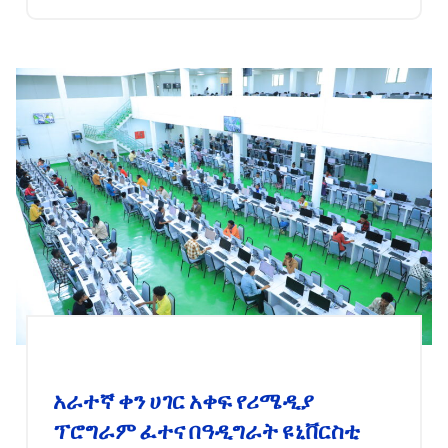
አራተኛ ቀን ሀገር አቀፍ የሪሜዲያ
ፕሮግራም ፈተና በዓዲግራት ዩኒቨርስቲ