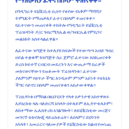
የማጠቃለያ ፈተና በሰላም ተጠናቀቀ።
በዓዲግራት ዩኒቨርሲቲ ሲሰጥ የቆየው የአቅም ማሻሻያ
ትምህርት የማጠቃለያ ፈተና በሰላም ተጠናቀቀ።
የፈተናውን መጠናቀቅ ተከትሎ የዓዲግራት ዩኒቨርሲቲ
ፕሬዝዳንት ዶ/ር ገብረሚካኤል ወ/ገብርኤል የምስጋና
መልዕክት አስተላልፈዋል።
ለፈተናው ዝግጅት ከተለያዩ ክፍሎች የተውጣጣ አብይ ግብረ
ሀይል ተቋቁሞ ከዝግጅት ስራ ጀምሮ ፈተናው እስኪጠናቀቅ
ድረስ ከፍተኛ ርብርብ መደረጉን እና ውጤታማ ስራዎች
መከናወናቸውን የጠቆሙት ፕሬዝዳንቱ፣ ፈተናው
ያለምንም የፀጥታ ችግር እንዲሁም ምንም አይነት የቴክኒክ
ችግር ሳይኖር በሰላም መጠናቀቁን አስታውቀዋል።
ፕረዚዳንቱ በማከል በዚህ ሂደት የላቀ አዎንታዊ አስተዋጽኦ
እያበረከቱ ላሉ ባለድርሻ አካላት በተለይም ለኢትዮቴሌኮም፣
ለከተማው ኤሌክትሪክ አገልግሎት፣ ለዩኒቨርስቲው መረጃና
መገናኛ ቴክኖሎጂ ዳይሬክቶሬት፣ ለሰላምና ደህንንት
አካላት፣ አመራርና ባለሙያዎች ዩኒቨርስቲው ከልብ የመነጨ