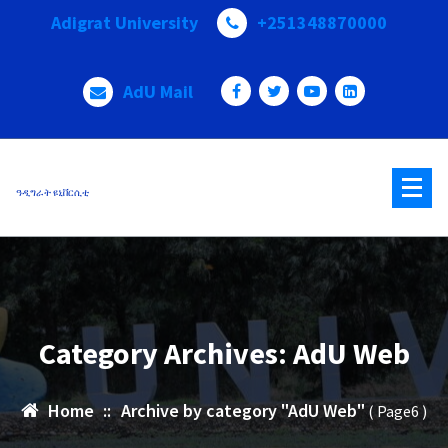
Skip
Adigrat University
+251348870000
to
content
AdU Mail
ዓዲግራት ዩኒቨርሲቲ
Category Archives: AdU Web
Home
::
Archive by category "AdU Web"
( Page6 )