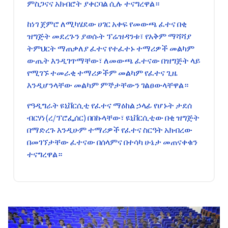
ምስጋናና አክብሮት ያቀርባል ሲሉ ተናግረዋል።
ከነገ ጀምሮ ለሚካሄደው ሀገር አቀፍ የመውጫ ፈተና በቂ
ዝግጅት መደረጉን ያወሱት ፕሬዝዳንቱ፣ የአቅም ማሻሻያ
ትምህርት ማጠቃለያ ፈተና የተፈተኑ ተማሪዎች መልካም
ውጤት እንዲገጥማቸው፣ ለመውጫ ፈተናው በዝግጅት ላይ
የሚገኙ ተመራቂ ተማሪዎችም መልካም የፈተና ጊዜ
እንዲሆንላቸው መልካም ምኞታቸውን ገልፀውላቸዋል።
የዓዲግራት ዩኒቨርሲቲ የፈተና ማዕከል ኃላፊ የሆኑት ታደሰ
ብርሃነ(ረ/ፕሮፌሰር) በበኩላቸው፣ ዩኒቨርሲቲው በቂ ዝግጅት
በማድረጉ እንዲሁም ተማሪዎች የፈተና ስርዓት አክብረው
በመገኘታቸው ፈተናው በሰላምና በተሳካ ሁኔታ መጠናቀቁን
ተናግረዋል።