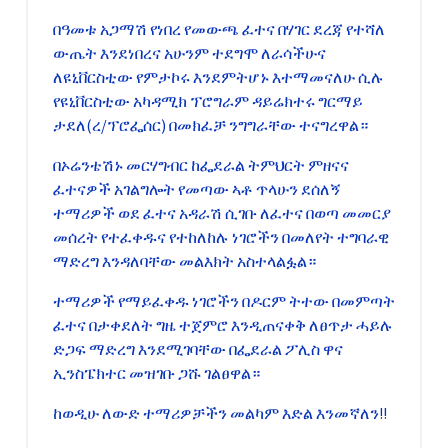
በዓመቱ አጋማሽ የነበረ የመውጫ ፈተና በሃገር ደረጃ የተሻለ
ውጤት እንደነበረና አሁንም ተደግሞ ለራሳችሁና
ለዩኒቨርስቲው የምታኮሩ እንደምትሆኑ እተማመናለሁ ሲሉ
የዩኒቨርስቲው አካዳሚክ ፕሮግራም ዳይሬክተሩ ግርማይ
ታደለ(ረ/ፕሮፌሰር) በመክፈቻ ንግግራቸው ተናግረዋል።
በኦሬንቴሽኑ መርሃግብር ከፌደራል ትምህርት ምዘናና
ፈተናዎች አገልግሎት የመጣው ኣቶ ጥላሁን ደሰለኝ
ተማሪዎች ወደ ፈተና አዳራሽ ሲገቡ ለፈተና በወጣ መመርያ
መሰረት የተፈቀዱና የተከለከሉ ነገሮችን በመለየት ተግባራዊ
ማድረግ እንዳለባቸው መልእክት አስተላልፏል።
ተማሪዎች የማይፈቀዱ ነገሮችን በዶርም ትተው በመምጣት
ፈተና በታቀደለት ግዜ ተጀምሮ እንዲጠናቀቅ ለፀጥታ ሓይሉ
ድጋፍ ማድረግ እንደሚገባቸው በፌደራል ፖሊስ ዋና
ኢንስፔክተር መዝገቡ ጋሹ ገልፀዋል።
ከወዲሁ ለውድ ተማሪዎቻችን መልካም እድል እንመኛለን!!