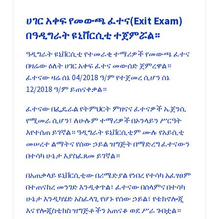
ሀገር አቀፍ የመውጫ ፈተና(Exit Exam)
በዓዲግራት ዩኒቨርሲቲ ተጀምሯል።
ዓዲግራት ዩኒቨርሲቲ የተመራቂ ተማሪዎች የመውጫ ፈተና
በዛሬው ዕለት ሀገር አቀፍ ፈተና መውሰድ ጀምረዋል።
ፈተናው ዛሬ ሰኔ 04/2018 ዓ/ም የተጀመረ ሲሆን ሰኔ
12/2018 ዓ/ም ይጠናቀቃል።
ፈተናው በፌዴራል የትምህርት ምዘናና ፈተናዎች ኤጀንሲ
የሚመራ ሲሆን፣ ለሁሉም ተማሪዎች በኦንላይን ሥርዓት
እየተሰጠ ይገኛል። ዓዲግራት ዩኒቨርሲቲም ሙሉ የአይሲቲ
መሠረተ ልማትና የሰው ኃይል ዝግጅት በማድረግ ፈተናውን
በተሳካ ሁኔታ እያስፈጸመ ይገኛል።
በአጠቃላይ ዩኒቨርሲቲው በሪሜድያል የነበረ የተሳካ አፈፃፀም
በተጠናከረ መንገድ እንዲቀጥል፣ ፈተናው በሰላምና በተሳካ
ሁኔታ እንዲካሄድ አስፈላጊ የሆኑ የሰው ኃይል፣ የቴክኖሎጂ
እና የሎጂስቲክስ ዝግጅቶችን አጠናቆ ወደ ሥራ ገብቷል።