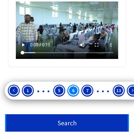
…
…
Posts
1
5
6
7
13
pagination
Search